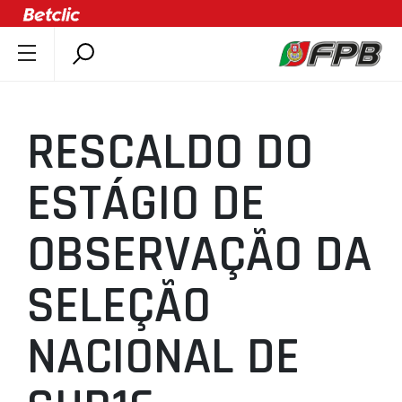
SOBRE A FPB
DOCUMENTOS
RESCALDO DO
ÚLTIMAS
COMPETIÇÕES
ESTÁGIO DE
ASSOCIAÇÕES
OBSERVAÇÃO DA
CLUBES
AGENTES
SELEÇÃO
AGENDA
SELEÇÕES
NACIONAL DE
MINIBASQUETE
ÁREA TÉCNICA