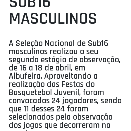
SUB16
PROJETOS
MASCULINOS
LIGA BETCLIC MASCULINA
LIGA BETCLIC FEMININA
A Seleção Nacional de Sub16
masculinos realizou o seu
segundo estágio de observação,
de 16 a 18 de abril, em
Albufeira. Aproveitando a
realização das Festas do
Basquetebol Juvenil, foram
convocados 24 jogadores, sendo
que 11 desses 24 foram
selecionados pela observação
dos jogos que decorreram no