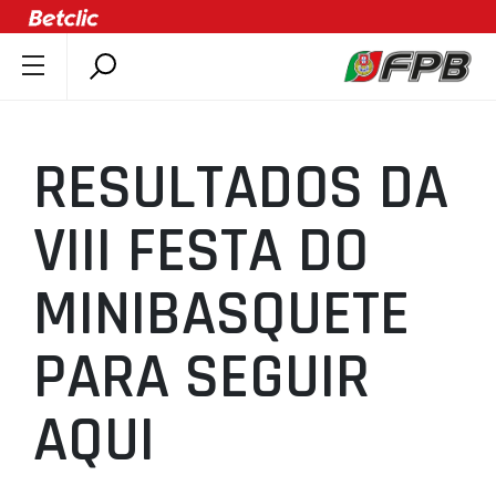
SOBRE A FPB
DOCUMENTOS
RESULTADOS DA
ÚLTIMAS
COMPETIÇÕES
VIII FESTA DO
ASSOCIAÇÕES
MINIBASQUETE
CLUBES
AGENTES
PARA SEGUIR
AGENDA
SELEÇÕES
AQUI
MINIBASQUETE
ÁREA TÉCNICA