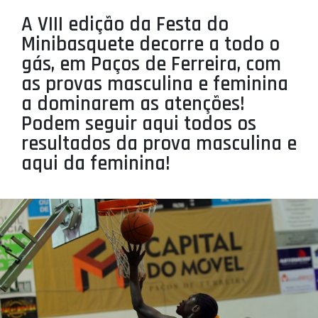
PROJETOS
A VIII edição da Festa do
Minibasquete decorre a todo o
LIGA BETCLIC MASCULINA
gás, em Paços de Ferreira, com
LIGA BETCLIC FEMININA
as provas masculina e feminina
a dominarem as atenções!
Podem seguir aqui todos os
resultados da prova masculina e
aqui da feminina!