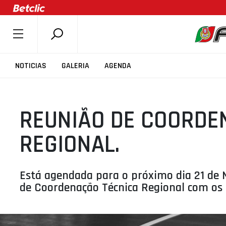
SOBRE A FPB
NOTICIAS
GALERIA
AGENDA
DOCUMENTOS
ÚLTIMAS
REUNIÃO DE COORDE
COMPETIÇÕES
ASSOCIAÇÕES
REGIONAL.
CLUBES
AGENTES
Está agendada para o próximo dia 21 de 
AGENDA
de Coordenação Técnica Regional com os C
SELEÇÕES
MINIBASQUETE