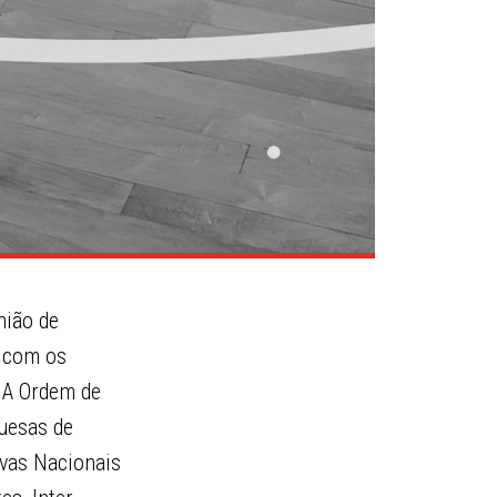
nião de
, com os
.A Ordem de
guesas de
ovas Nacionais