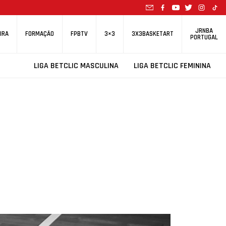
JRNBA
IRA
FORMAÇÃO
FPBTV
3×3
3X3BASKETART
PORTUGAL
LIGA BETCLIC MASCULINA
LIGA BETCLIC FEMININA