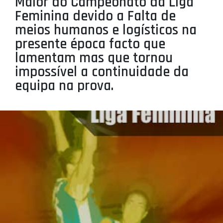
Maior do Campeonato da Liga
PROJETOS
Feminina devido a Falta de
meios humanos e logísticos na
LIGA BETCLIC MASCULINA
presente época facto que
LIGA BETCLIC FEMININA
lamentam mas que tornou
impossível a continuidade da
equipa na prova.