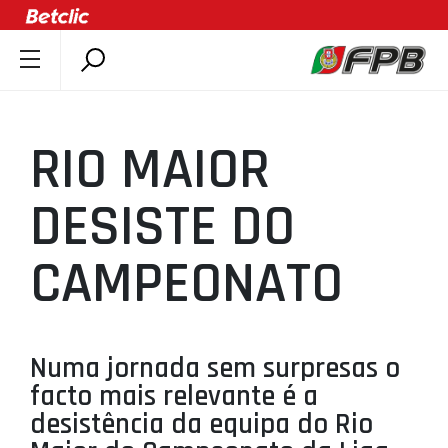
SOBRE A FPB
DOCUMENTOS
RIO MAIOR
ÚLTIMAS
COMPETIÇÕES
DESISTE DO
ASSOCIAÇÕES
CAMPEONATO
CLUBES
AGENTES
AGENDA
Numa jornada sem surpresas o
SELEÇÕES
facto mais relevante é a
MINIBASQUETE
desistência da equipa do Rio
ÁREA TÉCNICA