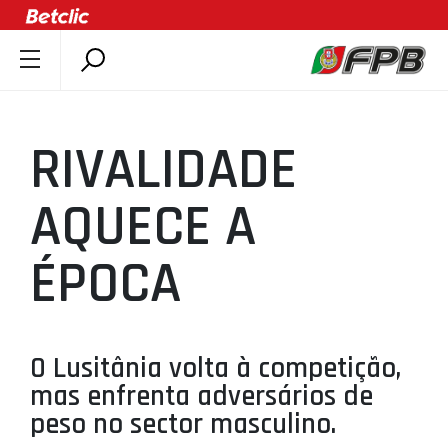
SOBRE A FPB
DOCUMENTOS
RIVALIDADE
ÚLTIMAS
COMPETIÇÕES
AQUECE A
ASSOCIAÇÕES
ÉPOCA
CLUBES
AGENTES
AGENDA
O Lusitânia volta à competição,
SELEÇÕES
mas enfrenta adversários de
MINIBASQUETE
peso no sector masculino.
ÁREA TÉCNICA