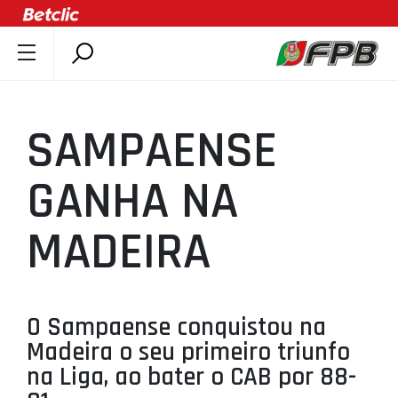
SOBRE A FPB
DOCUMENTOS
SAMPAENSE
ÚLTIMAS
COMPETIÇÕES
GANHA NA
ASSOCIAÇÕES
MADEIRA
CLUBES
AGENTES
AGENDA
O Sampaense conquistou na
SELEÇÕES
Madeira o seu primeiro triunfo
MINIBASQUETE
na Liga, ao bater o CAB por 88-
ÁREA TÉCNICA