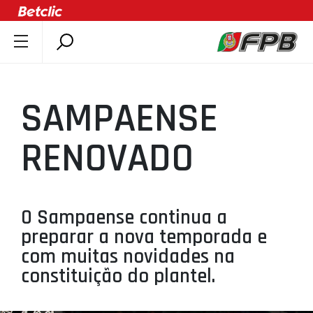
SOBRE A FPB
DOCUMENTOS
SAMPAENSE
ÚLTIMAS
COMPETIÇÕES
RENOVADO
ASSOCIAÇÕES
CLUBES
AGENTES
O Sampaense continua a
preparar a nova temporada e
AGENDA
com muitas novidades na
SELEÇÕES
constituição do plantel.
MINIBASQUETE
ÁREA TÉCNICA