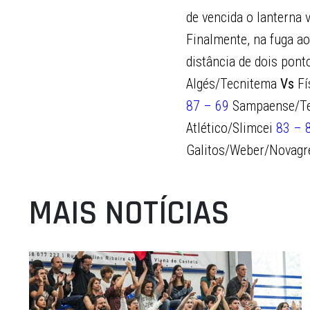
de vencida o lanterna 
Finalmente, na fuga ao
distância de dois pont
Algés/Tecnitema
Vs
Fí
87 – 69
Sampaense/T
Atlético/Slimcei
83 – 
Galitos/Weber/Novag
MAIS NOTÍCIAS