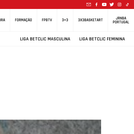
JRNBA
IRA
FORMAÇÃO
FPBTV
3×3
3X3BASKETART
PORTUGAL
LIGA BETCLIC MASCULINA
LIGA BETCLIC FEMININA