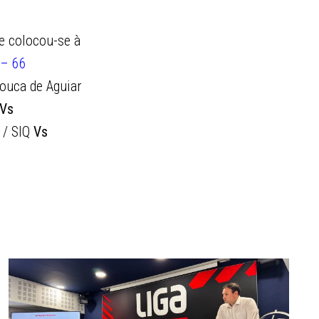
 e colocou-se à
 – 66
uca de Aguiar
Vs
 / SIQ
Vs