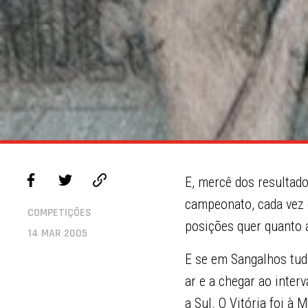
E, mercê dos resultad
campeonato, cada vez 
COMPETIÇÕES
posições quer quanto 
14 MAR 2005
E se em Sangalhos tudo
ar e a chegar ao inte
a Sul. O Vitória foi à