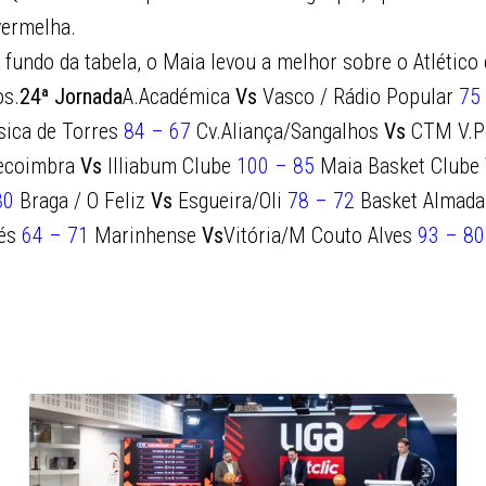
vermelha.
 fundo da tabela, o Maia levou a melhor sobre o Atlético
os.
24ª Jornada
A.Académica
Vs
Vasco / Rádio Popular
75
sica de Torres
84 – 67
Cv.Aliança/Sangalhos
Vs
CTM V.Po
ecoimbra
Vs
Illiabum Clube
100 – 85
Maia Basket Clube
80
Braga / O Feliz
Vs
Esgueira/Oli
78 – 72
Basket Almada
rés
64 – 71
Marinhense
Vs
Vitória/M Couto Alves
93 – 80