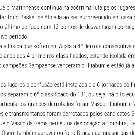
ue o Marinhense continua na acérrima luta pelos lugares
tar foi o Basket de Almada ao ser surpreendido em casa 
no último período com 13 pontos de desvantagem conseg
sivo período.
a a Física que sofreu em Algés a 4ª derrota consecutiva
lando dos 4 primeiros classificados, estando isolada em
os campeões Sampaense venceram o Illiabum e estão já 
es lugares a confusão está instalada e a 6 jornadas do fi
os separam o 6º classificado do 13º, ou seja, há oito equ
particular os grandes derrotados foram Vasco, Illiabum e
es e transmontanos foram derrotados pelos candidatos 
ue o Vasco da Gama perdeu na deslocação a Coimbra, fr
. Quem também aproveitou foi o Braga que, apesar das di