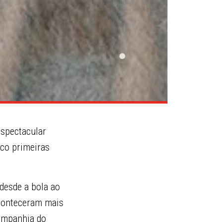
espectacular
nco primeiras
desde a bola ao
aconteceram mais
companhia do