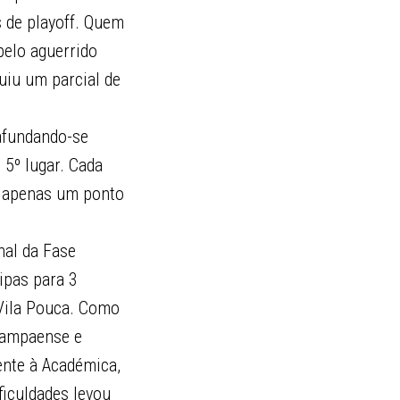
 de playoff. Quem
pelo aguerrido
uiu um parcial de
 afundando-se
 5º lugar. Cada
a apenas um ponto
nal da Fase
ipas para 3
 Vila Pouca. Como
Sampaense e
ente à Académica,
ficuldades levou