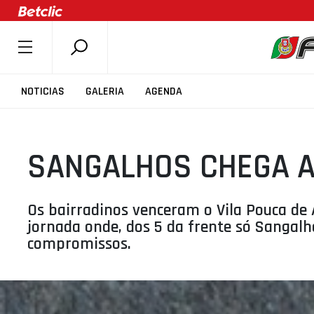
SOBRE A FPB
NOTICIAS
GALERIA
AGENDA
DOCUMENTOS
ÚLTIMAS
SANGALHOS CHEGA A
COMPETIÇÕES
ASSOCIAÇÕES
CLUBES
Os bairradinos venceram o Vila Pouca de 
jornada onde, dos 5 da frente só Sanga
AGENTES
compromissos.
AGENDA
SELEÇÕES
MINIBASQUETE