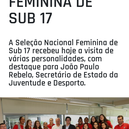
FEMININA DE
PROJETOS
SUB 17
LIGA BETCLIC MASCULINA
LIGA BETCLIC FEMININA
A Seleção Nacional Feminina de
Sub 17 recebeu hoje a visita de
várias personalidades, com
destaque para João Paulo
Rebelo, Secretário de Estado da
Juventude e Desporto.