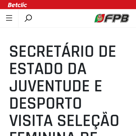
SOBRE A FPB
DOCUMENTOS
SECRETÁRIO DE
ÚLTIMAS
COMPETIÇÕES
ESTADO DA
ASSOCIAÇÕES
JUVENTUDE E
CLUBES
AGENTES
DESPORTO
AGENDA
SELEÇÕES
VISITA SELEÇÃO
MINIBASQUETE
ÁREA TÉCNICA