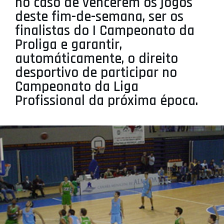
no caso de vencerem os jogos
PROJETOS
deste fim-de-semana, ser os
finalistas do I Campeonato da
LIGA BETCLIC MASCULINA
Proliga e garantir,
LIGA BETCLIC FEMININA
automáticamente, o direito
desportivo de participar no
Campeonato da Liga
Profissional da próxima época.