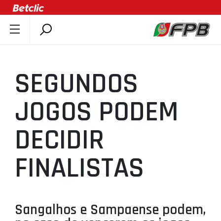
SOBRE A FPB
DOCUMENTOS
SEGUNDOS
ÚLTIMAS
COMPETIÇÕES
JOGOS PODEM
ASSOCIAÇÕES
DECIDIR
CLUBES
AGENTES
FINALISTAS
AGENDA
SELEÇÕES
MINIBASQUETE
Sangalhos e Sampaense podem,
ÁREA TÉCNICA