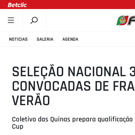
SOBRE A FPB
NOTICIAS
GALERIA
AGENDA
DOCUMENTOS
ÚLTIMAS
SELEÇÃO NACIONAL 3
COMPETIÇÕES
ASSOCIAÇÕES
CONVOCADAS DE FRA
CLUBES
VERÃO
AGENTES
AGENDA
Coletivo das Quinas prepara qualificação
SELEÇÕES
Cup
MINIBASQUETE