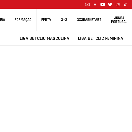
JRNBA
IRA
FORMAÇÃO
FPBTV
3×3
3X3BASKETART
PORTUGAL
LIGA BETCLIC MASCULINA
LIGA BETCLIC FEMININA