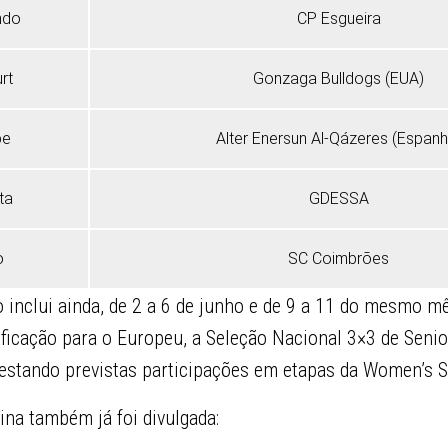
ndo
CP Esgueira
rt
Gonzaga Bulldogs (EUA)
pe
Alter Enersun Al-Qázeres (Espanh
ta
GDESSA
o
SC Coimbrões
inclui ainda, de 2 a 6 de junho e de 9 a 11 do mesmo mê
ificação para o Europeu, a Seleção Nacional 3×3 de Seni
estando previstas participações em etapas da Women’s S
na também já foi divulgada: