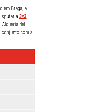
o em Braga, a
disputar a
3×3
’Alqueria del
m conjunto com a