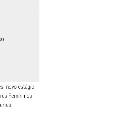
a)
s, novo estágio
ores Femininos
eries.