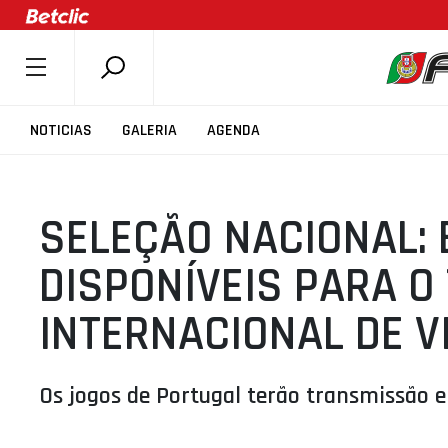
SOBRE A FPB
NOTICIAS
GALERIA
AGENDA
DOCUMENTOS
ÚLTIMAS
SELEÇÃO NACIONAL: 
COMPETIÇÕES
ASSOCIAÇÕES
DISPONÍVEIS PARA O
CLUBES
INTERNACIONAL DE V
AGENTES
AGENDA
Os jogos de Portugal terão transmissão 
SELEÇÕES
MINIBASQUETE