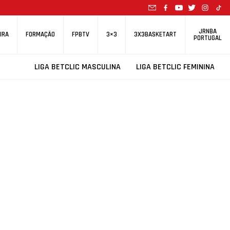
JRNBA
IRA
FORMAÇÃO
FPBTV
3×3
3X3BASKETART
PORTUGAL
LIGA BETCLIC MASCULINA
LIGA BETCLIC FEMININA