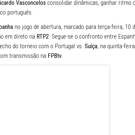
icardo Vasconcelos
consolidar dinâmicas, ganhar ritmo 
ico português.
panha
no jogo de abertura, marcado para terça-feira, 10 
ão em direto na
RTP2
. Segue-se o confronto entre Espanh
o fecho do torneio com o Portugal vs.
Suíça
, na quinta-feir
com transmissão na
FPBtv
.