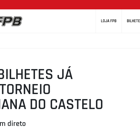
LOJA FPB
BILHETE
BILHETES JÁ
 TORNEIO
IANA DO CASTELO
em direto