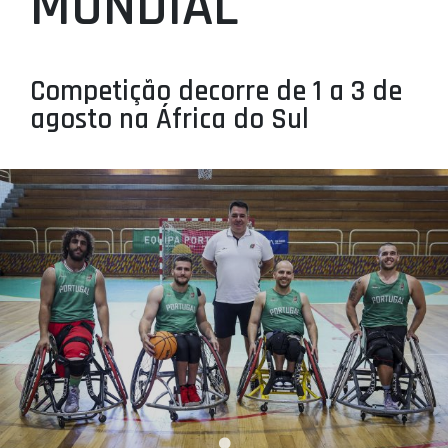
MUNDIAL
PROJETOS
LIGA BETCLIC MASCULINA
Competição decorre de 1 a 3 de
LIGA BETCLIC FEMININA
agosto na África do Sul