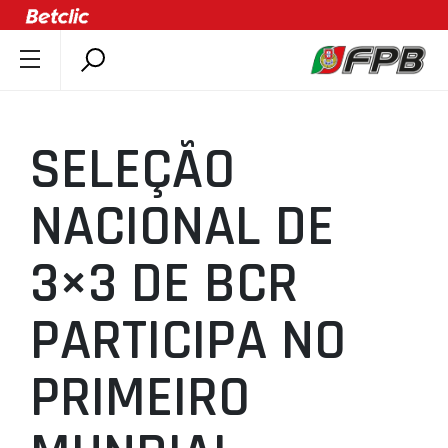
SOBRE A FPB
DOCUMENTOS
SELEÇÃO
ÚLTIMAS
COMPETIÇÕES
NACIONAL DE
ASSOCIAÇÕES
3×3 DE BCR
CLUBES
AGENTES
PARTICIPA NO
AGENDA
SELEÇÕES
PRIMEIRO
MINIBASQUETE
ÁREA TÉCNICA