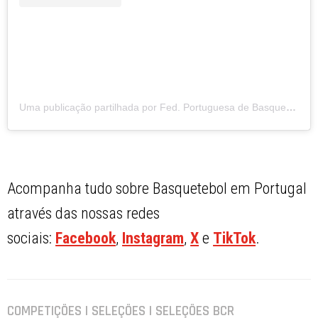
Uma publicação partilhada por Fed. Portuguesa de Basquetebol (@fpbasquetebol)
Acompanha tudo sobre Basquetebol em Portugal
através das nossas redes
sociais:
Facebook
,
Instagram
,
X
e
TikTok
.
COMPETIÇÕES | SELEÇÕES | SELEÇÕES BCR