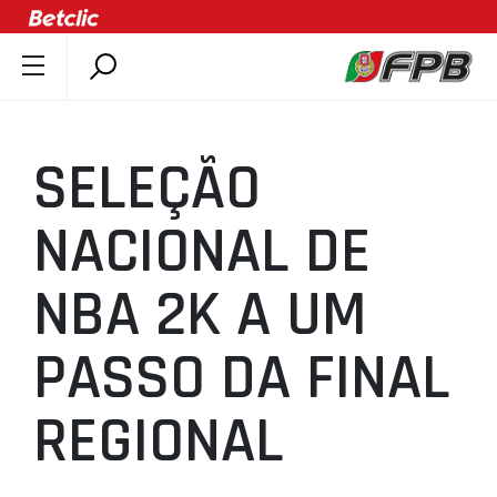
SOBRE A FPB
DOCUMENTOS
SELEÇÃO
ÚLTIMAS
COMPETIÇÕES
NACIONAL DE
ASSOCIAÇÕES
NBA 2K A UM
CLUBES
AGENTES
PASSO DA FINAL
AGENDA
SELEÇÕES
REGIONAL
MINIBASQUETE
ÁREA TÉCNICA