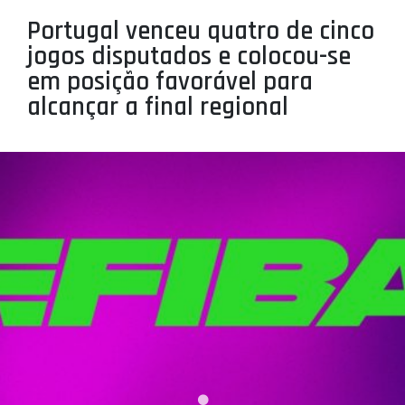
PROJETOS
Portugal venceu quatro de cinco
jogos disputados e colocou-se
LIGA BETCLIC MASCULINA
em posição favorável para
LIGA BETCLIC FEMININA
alcançar a final regional