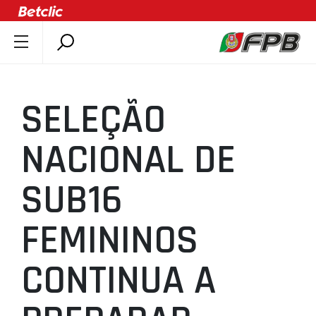
SOBRE A FPB
DOCUMENTOS
SELEÇÃO
ÚLTIMAS
COMPETIÇÕES
NACIONAL DE
ASSOCIAÇÕES
SUB16
CLUBES
AGENTES
FEMININOS
AGENDA
SELEÇÕES
CONTINUA A
MINIBASQUETE
ÁREA TÉCNICA