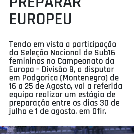
PREPARAR
PROJETOS
EUROPEU
LIGA BETCLIC MASCULINA
LIGA BETCLIC FEMININA
Tendo em vista a participação
da Seleção Nacional de Sub16
femininos no Campeonato da
Europa – Divisão B, a disputar
em Podgorica (Montenegro) de
16 a 25 de Agosto, vai a referida
equipa realizar um estágio de
preparação entre os dias 30 de
julho e 1 de agosto, em Ofir.