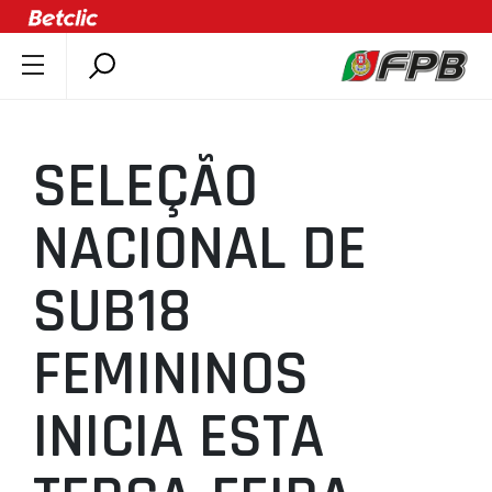
SOBRE A FPB
DOCUMENTOS
SELEÇÃO
ÚLTIMAS
COMPETIÇÕES
NACIONAL DE
ASSOCIAÇÕES
SUB18
CLUBES
AGENTES
FEMININOS
AGENDA
SELEÇÕES
INICIA ESTA
MINIBASQUETE
ÁREA TÉCNICA