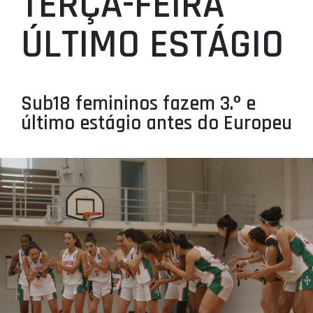
TERÇA-FEIRA
PROJETOS
ÚLTIMO ESTÁGIO
LIGA BETCLIC MASCULINA
LIGA BETCLIC FEMININA
Sub18 femininos fazem 3.º e
último estágio antes do Europeu