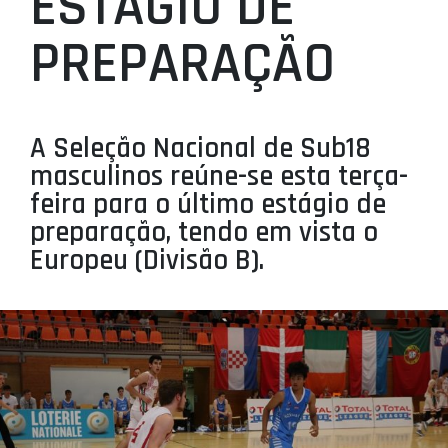
ESTÁGIO DE
PROJETOS
PREPARAÇÃO
LIGA BETCLIC MASCULINA
LIGA BETCLIC FEMININA
A Seleção Nacional de Sub18
masculinos reúne-se esta terça-
feira para o último estágio de
preparação, tendo em vista o
Europeu (Divisão B).