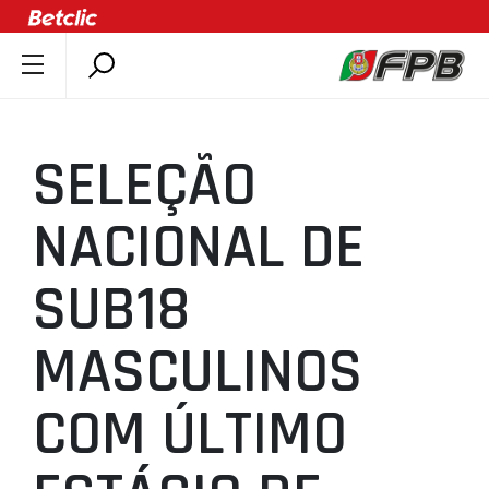
SOBRE A FPB
DOCUMENTOS
SELEÇÃO
ÚLTIMAS
COMPETIÇÕES
NACIONAL DE
ASSOCIAÇÕES
SUB18
CLUBES
AGENTES
MASCULINOS
AGENDA
SELEÇÕES
COM ÚLTIMO
MINIBASQUETE
ÁREA TÉCNICA