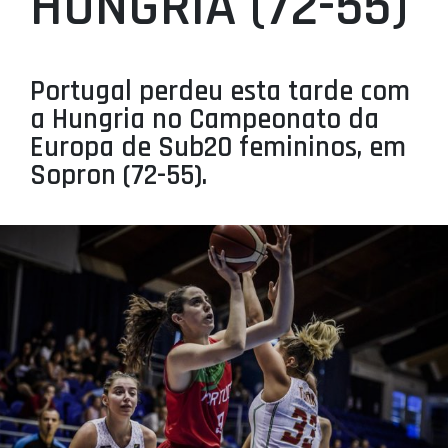
HUNGRIA (72-55)
PROJETOS
LIGA BETCLIC MASCULINA
Portugal perdeu esta tarde com
LIGA BETCLIC FEMININA
a Hungria no Campeonato da
Europa de Sub20 femininos, em
Sopron (72-55).