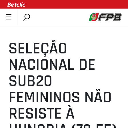
SOBRE A FPB
DOCUMENTOS
SELEÇÃO
ÚLTIMAS
COMPETIÇÕES
NACIONAL DE
ASSOCIAÇÕES
SUB20
CLUBES
AGENTES
FEMININOS NÃO
AGENDA
SELEÇÕES
RESISTE À
MINIBASQUETE
ÁREA TÉCNICA