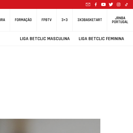
JRNBA
IRA
FORMAÇÃO
FPBTV
3×3
3X3BASKETART
PORTUGAL
LIGA BETCLIC MASCULINA
LIGA BETCLIC FEMININA