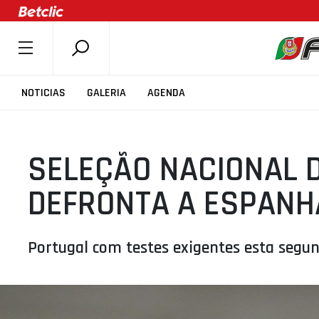
SOBRE A FPB
NOTICIAS
GALERIA
AGENDA
DOCUMENTOS
ÚLTIMAS
SELEÇÃO NACIONAL 
COMPETIÇÕES
ASSOCIAÇÕES
DEFRONTA A ESPANH
CLUBES
AGENTES
Portugal com testes exigentes esta segun
AGENDA
SELEÇÕES
MINIBASQUETE