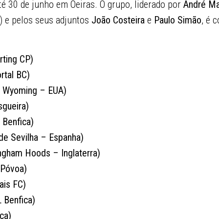
até 30 de junho em Oeiras. O grupo, liderado por
André Ma
) e pelos seus adjuntos
João Costeira
e
Paulo Simão
, é 
ting CP)
rtal BC)
n Wyoming – EUA)
sgueira)
 Benfica)
 de Sevilha – Espanha)
ngham Hoods – Inglaterra)
 Póvoa)
ais FC)
 Benfica)
ca)