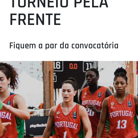
TORNEIO PELA
PROJETOS
FRENTE
LIGA BETCLIC MASCULINA
LIGA BETCLIC FEMININA
Fiquem a par da convocatória