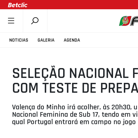
SOBRE A FPB
NOTICIAS
GALERIA
AGENDA
DOCUMENTOS
ÚLTIMAS
SELEÇÃO NACIONAL F
COMPETIÇÕES
ASSOCIAÇÕES
COM TESTE DE PREP
CLUBES
AGENTES
Valença do Minho irá acolher, às 20h30, 
AGENDA
Nacional Feminina de Sub 17, tendo em v
qual Portugal entrará em campo no jogo d
SELEÇÕES
MINIBASQUETE