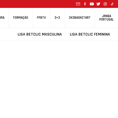
JRNBA
IRA
FORMAÇÃO
FPBTV
3×3
3X3BASKETART
PORTUGAL
LIGA BETCLIC MASCULINA
LIGA BETCLIC FEMININA