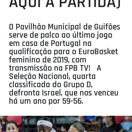
AQUI A PARTIDA)
PROJETOS
LIGA BETCLIC MASCULINA
O Pavilhão Municipal de Guifões
LIGA BETCLIC FEMININA
serve de palco ao último jogo
em casa de Portugal na
qualificação para o EuroBasket
feminino de 2019, com
transmissão na FPB TV! A
Seleção Nacional, quarta
classificada do Grupo D,
defronta Israel, que nos venceu
há um ano por 59-56.