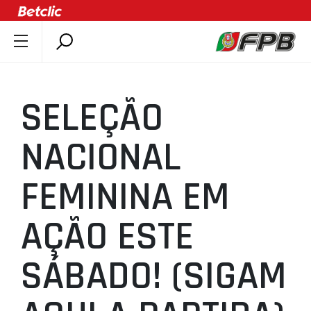
SOBRE A FPB
DOCUMENTOS
SELEÇÃO
ÚLTIMAS
COMPETIÇÕES
NACIONAL
ASSOCIAÇÕES
FEMININA EM
CLUBES
AGENTES
AÇÃO ESTE
AGENDA
SELEÇÕES
SÁBADO! (SIGAM
MINIBASQUETE
ÁREA TÉCNICA