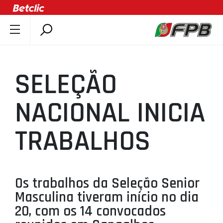
SOBRE A FPB
DOCUMENTOS
SELEÇÃO
ÚLTIMAS
COMPETIÇÕES
NACIONAL INICIA
ASSOCIAÇÕES
TRABALHOS
CLUBES
AGENTES
AGENDA
Os trabalhos da Seleção Senior
SELEÇÕES
Masculina tiveram início no dia
MINIBASQUETE
20, com os 14 convocados
ÁREA TÉCNICA