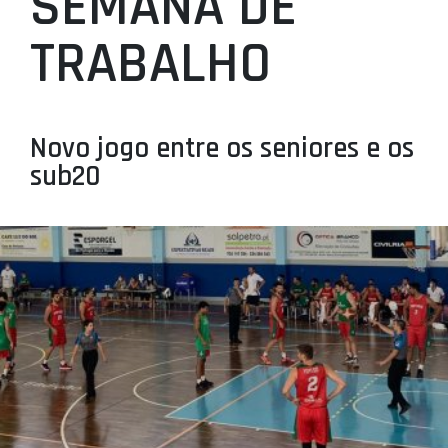
SEMANA DE
PROJETOS
TRABALHO
LIGA BETCLIC MASCULINA
LIGA BETCLIC FEMININA
Novo jogo entre os seniores e os
sub20