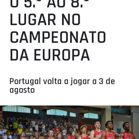
O 5.º AO 8.º
PROJETOS
LUGAR NO
LIGA BETCLIC MASCULINA
CAMPEONATO
LIGA BETCLIC FEMININA
DA EUROPA
Portugal volta a jogar a 3 de
agosto