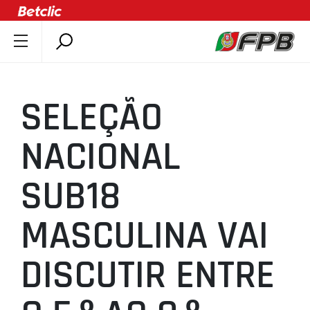
SOBRE A FPB
DOCUMENTOS
SELEÇÃO
ÚLTIMAS
COMPETIÇÕES
NACIONAL
ASSOCIAÇÕES
SUB18
CLUBES
AGENTES
MASCULINA VAI
AGENDA
SELEÇÕES
DISCUTIR ENTRE
MINIBASQUETE
ÁREA TÉCNICA