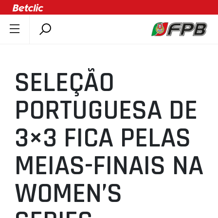
SOBRE A FPB
DOCUMENTOS
SELEÇÃO
ÚLTIMAS
COMPETIÇÕES
PORTUGUESA DE
ASSOCIAÇÕES
3×3 FICA PELAS
CLUBES
AGENTES
MEIAS-FINAIS NA
AGENDA
SELEÇÕES
WOMEN’S
MINIBASQUETE
ÁREA TÉCNICA