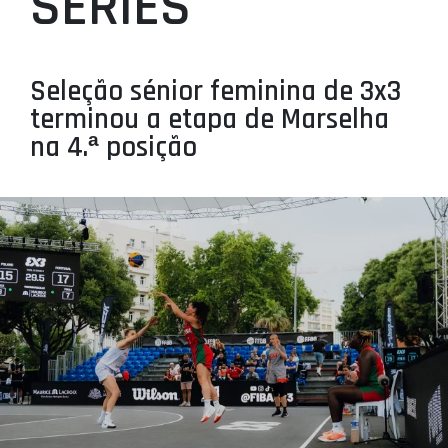
SERIES
PROJETOS
LIGA BETCLIC MASCULINA
Seleção sénior feminina de 3x3
LIGA BETCLIC FEMININA
terminou a etapa de Marselha
na 4.ª posição