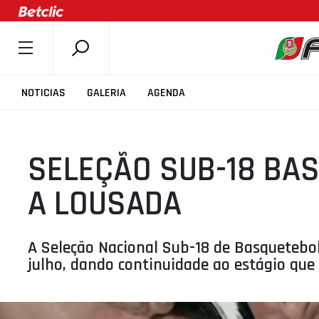
SOBRE A FPB
NOTICIAS
GALERIA
AGENDA
DOCUMENTOS
ÚLTIMAS
SELEÇÃO SUB-18 BA
COMPETIÇÕES
ASSOCIAÇÕES
A LOUSADA
CLUBES
AGENTES
A Seleção Nacional Sub-18 de Basquetebol
AGENDA
julho, dando continuidade ao estágio que 
SELEÇÕES
MINIBASQUETE