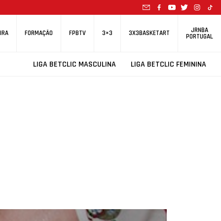
JRNBA
IRA
FORMAÇÃO
FPBTV
3×3
3X3BASKETART
PORTUGAL
LIGA BETCLIC MASCULINA
LIGA BETCLIC FEMININA