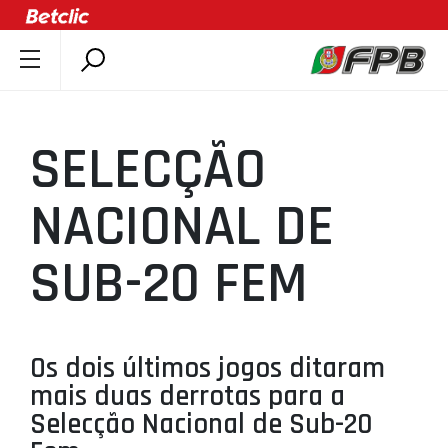
SOBRE A FPB
DOCUMENTOS
SELECÇÃO
ÚLTIMAS
COMPETIÇÕES
NACIONAL DE
ASSOCIAÇÕES
SUB-20 FEM
CLUBES
AGENTES
AGENDA
Os dois últimos jogos ditaram
SELEÇÕES
mais duas derrotas para a
MINIBASQUETE
Selecção Nacional de Sub-20
ÁREA TÉCNICA