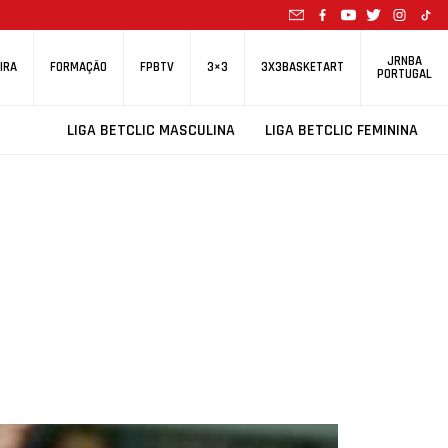
JRNBA
IRA
FORMAÇÃO
FPBTV
3×3
3X3BASKETART
PORTUGAL
LIGA BETCLIC MASCULINA
LIGA BETCLIC FEMININA