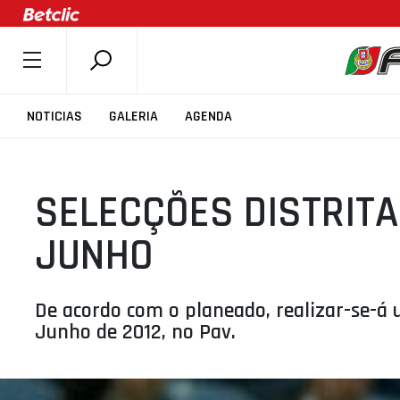
SOBRE A FPB
NOTICIAS
GALERIA
AGENDA
DOCUMENTOS
ÚLTIMAS
SELECÇÕES DISTRITA
COMPETIÇÕES
ASSOCIAÇÕES
JUNHO
CLUBES
AGENTES
De acordo com o planeado, realizar-se-á 
AGENDA
Junho de 2012, no Pav.
SELEÇÕES
MINIBASQUETE