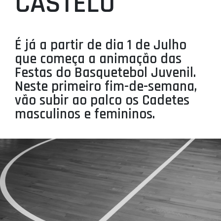
CASTELO
PROJETOS
LIGA BETCLIC MASCULINA
É já a partir de dia 1 de Julho
LIGA BETCLIC FEMININA
que começa a animação das
Festas do Basquetebol Juvenil.
Neste primeiro fim-de-semana,
vão subir ao palco os Cadetes
masculinos e femininos.