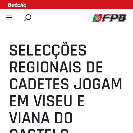
SOBRE A FPB
DOCUMENTOS
SELECÇÕES
ÚLTIMAS
COMPETIÇÕES
REGIONAIS DE
ASSOCIAÇÕES
CADETES JOGAM
CLUBES
AGENTES
EM VISEU E
AGENDA
SELEÇÕES
VIANA DO
MINIBASQUETE
ÁREA TÉCNICA