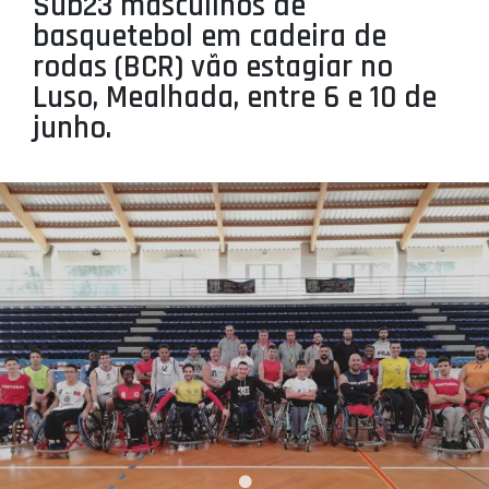
Sub23 masculinos de
PROJETOS
basquetebol em cadeira de
rodas (BCR) vão estagiar no
LIGA BETCLIC MASCULINA
Luso, Mealhada, entre 6 e 10 de
LIGA BETCLIC FEMININA
junho.