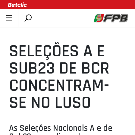
SOBRE A FPB
DOCUMENTOS
SELEÇÕES A E
ÚLTIMAS
COMPETIÇÕES
SUB23 DE BCR
ASSOCIAÇÕES
CONCENTRAM-
CLUBES
AGENTES
SE NO LUSO
AGENDA
SELEÇÕES
MINIBASQUETE
As Seleções Nacionais A e de
ÁREA TÉCNICA