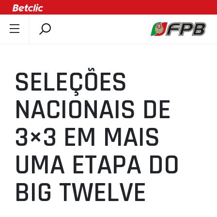
SOBRE A FPB
DOCUMENTOS
SELEÇÕES
ÚLTIMAS
COMPETIÇÕES
NACIONAIS DE
ASSOCIAÇÕES
3×3 EM MAIS
CLUBES
AGENTES
UMA ETAPA DO
AGENDA
SELEÇÕES
BIG TWELVE
MINIBASQUETE
ÁREA TÉCNICA