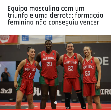
PROJETOS
Equipa masculina com um
triunfo e uma derrota; formação
LIGA BETCLIC MASCULINA
feminina não conseguiu vencer
LIGA BETCLIC FEMININA