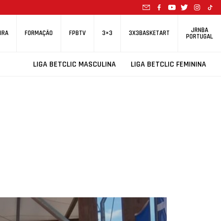
JRNBA
IRA
FORMAÇÃO
FPBTV
3×3
3X3BASKETART
PORTUGAL
LIGA BETCLIC MASCULINA
LIGA BETCLIC FEMININA