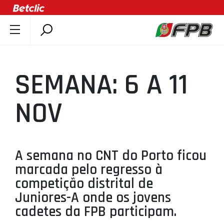
SOBRE A FPB
DOCUMENTOS
SEMANA: 6 A 11
ÚLTIMAS
COMPETIÇÕES
NOV
ASSOCIAÇÕES
CLUBES
AGENTES
A semana no CNT do Porto ficou
marcada pelo regresso à
AGENDA
competição distrital de
SELEÇÕES
Juniores-A onde os jovens
MINIBASQUETE
cadetes da FPB participam.
ÁREA TÉCNICA