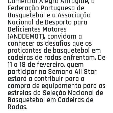
Comercial Alegro Alfragide, a
PROJETOS
Federação Portuguesa de
Basquetebol e a Associação
LIGA BETCLIC MASCULINA
Nacional de Desporto para
LIGA BETCLIC FEMININA
Deficientes Motores
(ANDDEMOT), convidam a
conhecer os desafios que os
praticantes de basquetebol em
cadeiras de rodas enfrentam. De
11 a 18 de fevereiro, quem
participar na Semana All Star
estará a contribuir para a
compra de equipamento para as
estrelas da Seleção Nacional de
Basquetebol em Cadeiras de
Rodas.