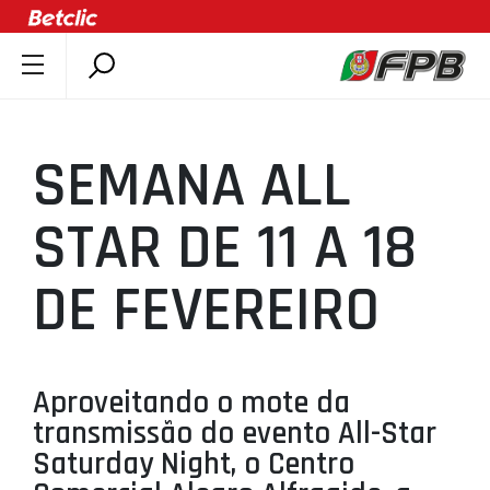
SOBRE A FPB
DOCUMENTOS
SEMANA ALL
ÚLTIMAS
COMPETIÇÕES
STAR DE 11 A 18
ASSOCIAÇÕES
DE FEVEREIRO
CLUBES
AGENTES
AGENDA
Aproveitando o mote da
SELEÇÕES
transmissão do evento All-Star
MINIBASQUETE
Saturday Night, o Centro
ÁREA TÉCNICA