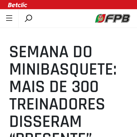
SOBRE A FPB
DOCUMENTOS
SEMANA DO
ÚLTIMAS
COMPETIÇÕES
MINIBASQUETE:
ASSOCIAÇÕES
MAIS DE 300
CLUBES
AGENTES
TREINADORES
AGENDA
SELEÇÕES
DISSERAM
MINIBASQUETE
ÁREA TÉCNICA