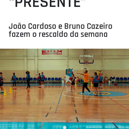
“PRESENTE”
PROJETOS
LIGA BETCLIC MASCULINA
João Cardoso e Bruno Cazeiro
LIGA BETCLIC FEMININA
fazem o rescaldo da semana