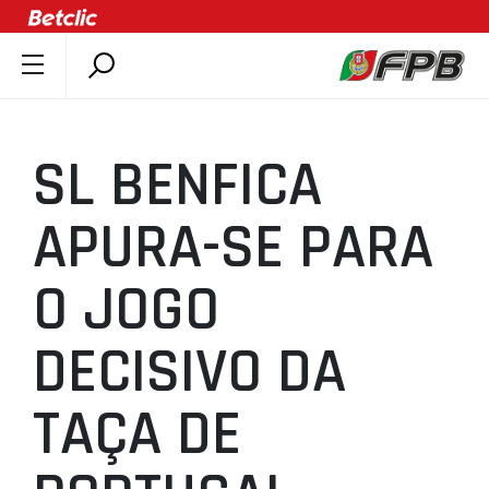
SOBRE A FPB
DOCUMENTOS
SL BENFICA
ÚLTIMAS
COMPETIÇÕES
APURA-SE PARA
ASSOCIAÇÕES
O JOGO
CLUBES
AGENTES
DECISIVO DA
AGENDA
SELEÇÕES
TAÇA DE
MINIBASQUETE
ÁREA TÉCNICA