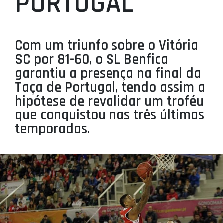
PORTUGAL
PROJETOS
LIGA BETCLIC MASCULINA
Com um triunfo sobre o Vitória
LIGA BETCLIC FEMININA
SC por 81-60, o SL Benfica
garantiu a presença na final da
Taça de Portugal, tendo assim a
hipótese de revalidar um troféu
que conquistou nas três últimas
temporadas.