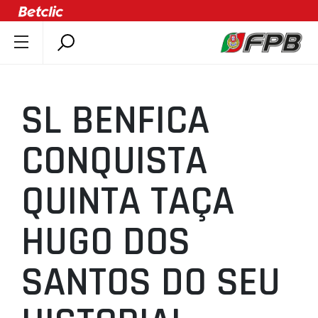
SOBRE A FPB
DOCUMENTOS
SL BENFICA
ÚLTIMAS
COMPETIÇÕES
CONQUISTA
ASSOCIAÇÕES
QUINTA TAÇA
CLUBES
AGENTES
HUGO DOS
AGENDA
SELEÇÕES
SANTOS DO SEU
MINIBASQUETE
ÁREA TÉCNICA