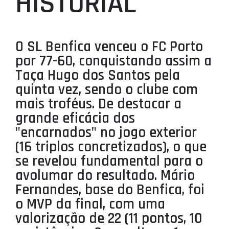
HISTORIAL
PROJETOS
LIGA BETCLIC MASCULINA
O SL Benfica venceu o FC Porto
LIGA BETCLIC FEMININA
por 77-60, conquistando assim a
Taça Hugo dos Santos pela
quinta vez, sendo o clube com
mais troféus. De destacar a
grande eficácia dos
"encarnados" no jogo exterior
(16 triplos concretizados), o que
se revelou fundamental para o
avolumar do resultado. Mário
Fernandes, base do Benfica, foi
o MVP da final, com uma
valorização de 22 (11 pontos, 10