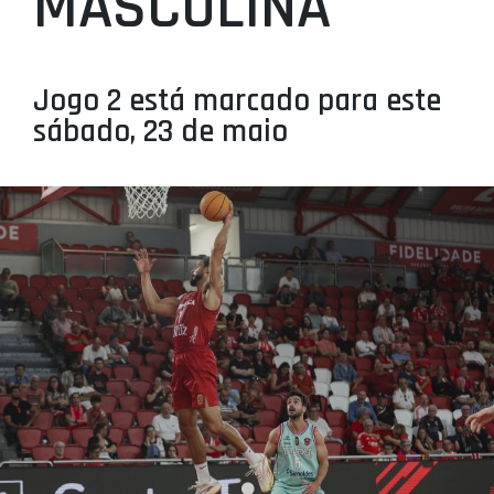
MASCULINA
PROJETOS
LIGA BETCLIC MASCULINA
Jogo 2 está marcado para este
LIGA BETCLIC FEMININA
sábado, 23 de maio