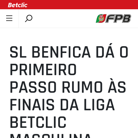
SOBRE A FPB
DOCUMENTOS
SL BENFICA DÁ O
ÚLTIMAS
COMPETIÇÕES
PRIMEIRO
ASSOCIAÇÕES
PASSO RUMO ÀS
CLUBES
AGENTES
FINAIS DA LIGA
AGENDA
SELEÇÕES
BETCLIC
MINIBASQUETE
ÁREA TÉCNICA