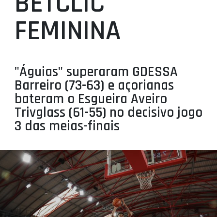
BETCLIC
PROJETOS
FEMININA
LIGA BETCLIC MASCULINA
LIGA BETCLIC FEMININA
"Águias" superaram GDESSA
Barreiro (73-63) e açorianas
bateram o Esgueira Aveiro
Trivglass (61-55) no decisivo jogo
3 das meias-finais