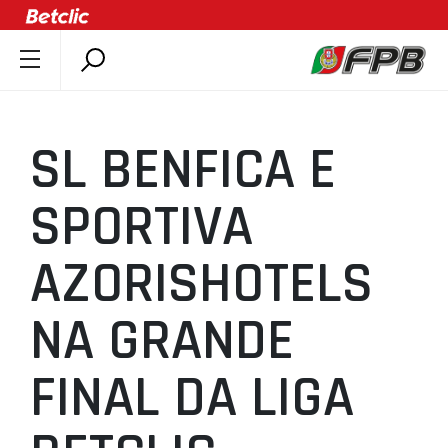
SOBRE A FPB
DOCUMENTOS
SL BENFICA E
ÚLTIMAS
COMPETIÇÕES
SPORTIVA
ASSOCIAÇÕES
AZORISHOTELS
CLUBES
AGENTES
NA GRANDE
AGENDA
SELEÇÕES
FINAL DA LIGA
MINIBASQUETE
ÁREA TÉCNICA