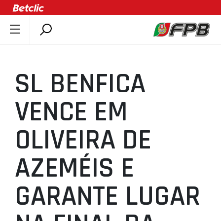
SOBRE A FPB
DOCUMENTOS
SL BENFICA
ÚLTIMAS
COMPETIÇÕES
VENCE EM
ASSOCIAÇÕES
OLIVEIRA DE
CLUBES
AGENTES
AZEMÉIS E
AGENDA
SELEÇÕES
GARANTE LUGAR
MINIBASQUETE
ÁREA TÉCNICA