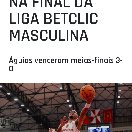
NA FINAL DA
PROJETOS
LIGA BETCLIC
LIGA BETCLIC MASCULINA
MASCULINA
LIGA BETCLIC FEMININA
Águias venceram meias-finais 3-
0