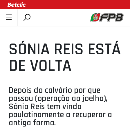
SOBRE A FPB
DOCUMENTOS
SÓNIA REIS ESTÁ
ÚLTIMAS
COMPETIÇÕES
DE VOLTA
ASSOCIAÇÕES
CLUBES
AGENTES
Depois do calvário por que
passou (operação ao joelho),
AGENDA
Sónia Reis tem vindo
SELEÇÕES
paulatinamente a recuperar a
MINIBASQUETE
antiga forma.
ÁREA TÉCNICA