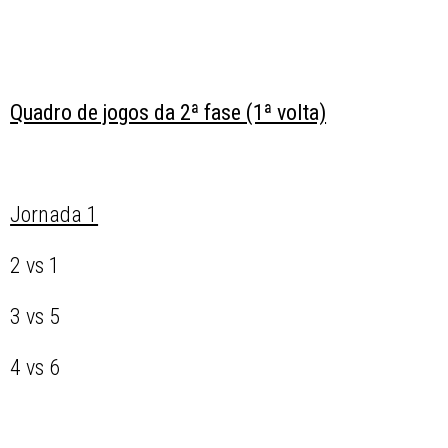
Quadro de jogos da 2ª fase (1ª volta)
Jornada 1
2 vs 1
3 vs 5
4 vs 6