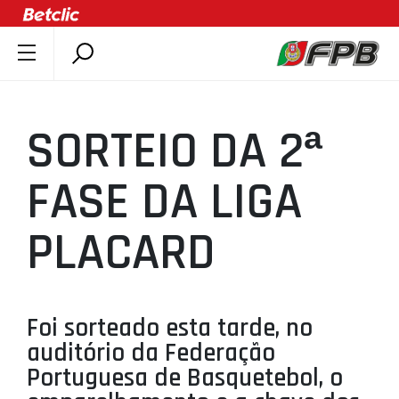
SOBRE A FPB
DOCUMENTOS
SORTEIO DA 2ª
ÚLTIMAS
COMPETIÇÕES
FASE DA LIGA
ASSOCIAÇÕES
PLACARD
CLUBES
AGENTES
AGENDA
Foi sorteado esta tarde, no
SELEÇÕES
auditório da Federação
MINIBASQUETE
Portuguesa de Basquetebol, o
ÁREA TÉCNICA