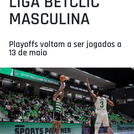
LIGA BETCLIC
PROJETOS
MASCULINA
LIGA BETCLIC MASCULINA
LIGA BETCLIC FEMININA
Playoffs voltam a ser jogados a
13 de maio