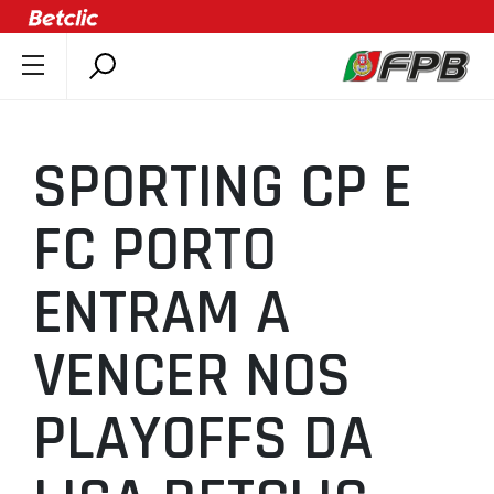
SOBRE A FPB
DOCUMENTOS
SPORTING CP E
ÚLTIMAS
COMPETIÇÕES
FC PORTO
ASSOCIAÇÕES
ENTRAM A
CLUBES
AGENTES
VENCER NOS
AGENDA
SELEÇÕES
PLAYOFFS DA
MINIBASQUETE
ÁREA TÉCNICA