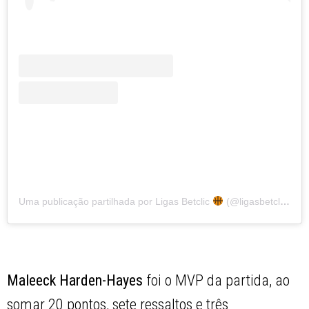
Uma publicação partilhada por Ligas Betclic
(@ligasbetclic)
Maleeck Harden-Hayes
foi o MVP da partida, ao
somar 20 pontos, sete ressaltos e três