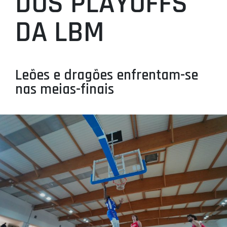
DOS PLAYOFFS
PROJETOS
DA LBM
LIGA BETCLIC MASCULINA
LIGA BETCLIC FEMININA
Leões e dragões enfrentam-se
nas meias-finais