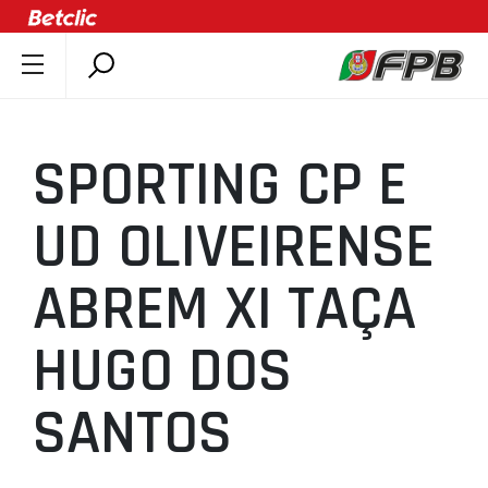
SOBRE A FPB
DOCUMENTOS
SPORTING CP E
ÚLTIMAS
COMPETIÇÕES
UD OLIVEIRENSE
ASSOCIAÇÕES
ABREM XI TAÇA
CLUBES
AGENTES
HUGO DOS
AGENDA
SELEÇÕES
SANTOS
MINIBASQUETE
ÁREA TÉCNICA