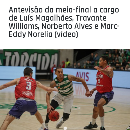
PROJETOS
Antevisão da meia-final a cargo
de Luís Magalhães, Travante
LIGA BETCLIC MASCULINA
Williams, Norberto Alves e Marc-
LIGA BETCLIC FEMININA
Eddy Norelia (vídeo)