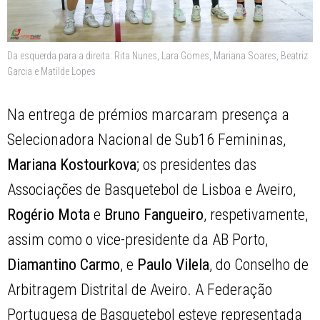
Da esquerda para a direita: Rita Nunes, Lara Gomes, Mariana Soares, Beatriz
Garcia e Matilde Lopes
Na entrega de prémios marcaram presença a
Selecionadora Nacional de Sub16 Femininas,
Mariana
Kostourkova
; os presidentes das
Associações de Basquetebol de Lisboa e Aveiro,
Rogério Mota
e
Bruno Fangueiro
, respetivamente,
assim como o vice-presidente da AB Porto,
Diamantino
Carmo
, e
Paulo
Vilela
, do Conselho de
Arbitragem Distrital de Aveiro. A Federação
Portuguesa de Basquetebol esteve representada