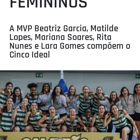
FEMININOS
PROJETOS
LIGA BETCLIC MASCULINA
A MVP Beatriz Garcia, Matilde
LIGA BETCLIC FEMININA
Lopes, Mariana Soares, Rita
Nunes e Lara Gomes compõem o
Cinco Ideal