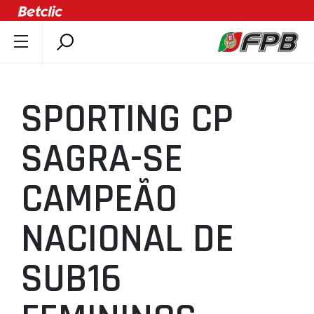
SOBRE A FPB
DOCUMENTOS
SPORTING CP
ÚLTIMAS
COMPETIÇÕES
SAGRA-SE
ASSOCIAÇÕES
CAMPEÃO
CLUBES
AGENTES
NACIONAL DE
AGENDA
SELEÇÕES
SUB16
MINIBASQUETE
ÁREA TÉCNICA