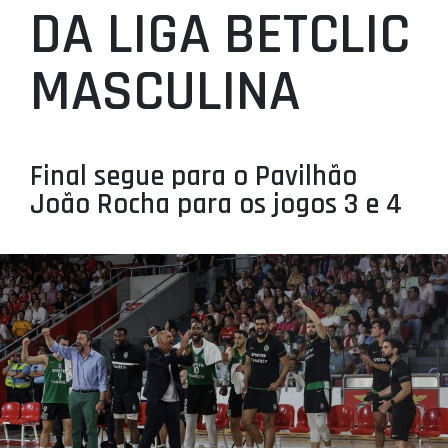
DA LIGA BETCLIC
PROJETOS
LIGA BETCLIC MASCULINA
MASCULINA
LIGA BETCLIC FEMININA
Final segue para o Pavilhão
João Rocha para os jogos 3 e 4