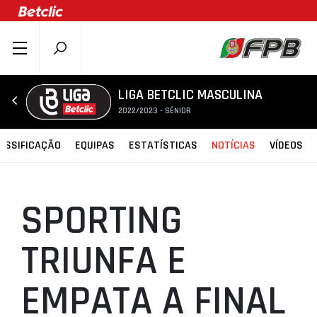
SOBRE A FPB
DOCUMENTOS
LIGA BETCLIC MASCULINA
2022/2023 - SÉNIOR
ÚLTIMAS
COMPETIÇÕES
ASSIFICAÇÃO
EQUIPAS
ESTATÍSTICAS
NOTÍCIAS
VÍDEOS
ASSOCIAÇÕES
CLUBES
SPORTING
AGENTES
AGENDA
TRIUNFA E
SELEÇÕES
EMPATA A FINAL
MINIBASQUETE
ÁREA TÉCNICA