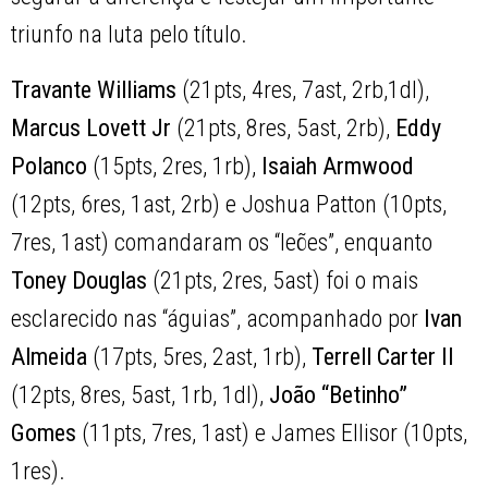
triunfo na luta pelo título.
Travante Williams
(21pts, 4res, 7ast, 2rb,1dl),
Marcus Lovett Jr
(21pts, 8res, 5ast, 2rb),
Eddy
Polanco
(15pts, 2res, 1rb),
Isaiah Armwood
(12pts, 6res, 1ast, 2rb) e Joshua Patton (10pts,
7res, 1ast) comandaram os “leões”, enquanto
Toney Douglas
(21pts, 2res, 5ast) foi o mais
esclarecido nas “águias”, acompanhado por
Ivan
Almeida
(17pts, 5res, 2ast, 1rb),
Terrell Carter II
(12pts, 8res, 5ast, 1rb, 1dl),
João “Betinho”
Gomes
(11pts, 7res, 1ast) e James Ellisor (10pts,
1res).