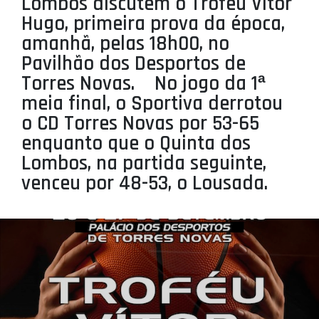
Lombos discutem o Trofeu Vitor
PROJETOS
Hugo, primeira prova da época,
amanhã, pelas 18h00, no
LIGA BETCLIC MASCULINA
Pavilhão dos Desportos de
LIGA BETCLIC FEMININA
Torres Novas. No jogo da 1ª
meia final, o Sportiva derrotou
o CD Torres Novas por 53-65
enquanto que o Quinta dos
Lombos, na partida seguinte,
venceu por 48-53, o Lousada.