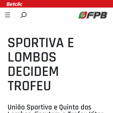
SOBRE A FPB
DOCUMENTOS
SPORTIVA E
ÚLTIMAS
COMPETIÇÕES
LOMBOS
ASSOCIAÇÕES
DECIDEM
CLUBES
AGENTES
TROFEU
AGENDA
SELEÇÕES
MINIBASQUETE
União Sportiva e Quinta dos
ÁREA TÉCNICA