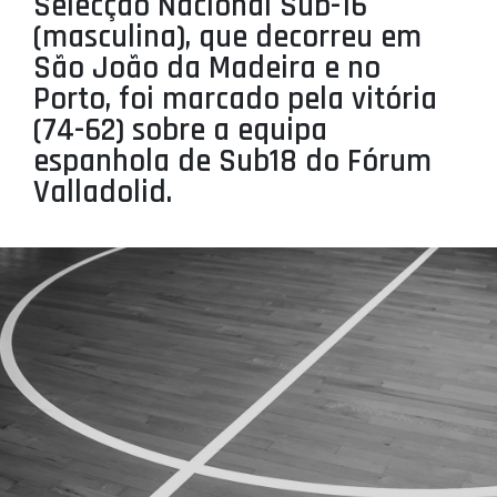
Selecção Nacional Sub-16
PROJETOS
(masculina), que decorreu em
São João da Madeira e no
LIGA BETCLIC MASCULINA
Porto, foi marcado pela vitória
LIGA BETCLIC FEMININA
(74-62) sobre a equipa
espanhola de Sub18 do Fórum
Valladolid.