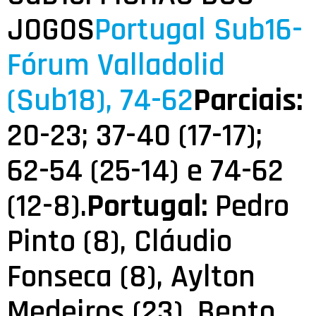
JOGOS
Portugal Sub16-
Fórum Valladolid
(Sub18), 74-62
Parciais:
20-23; 37-40 (17-17);
62-54 (25-14) e 74-62
(12-8).
Portugal:
Pedro
Pinto (8), Cláudio
Fonseca (8), Aylton
Medeiros (23), Bento