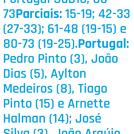
73
Parciais:
15-19; 42-33
(27-33); 61-48 (19-15) e
80-73 (19-25).
Portugal:
Pedro Pinto (3), João
Dias (5), Aylton
Medeiros (8), Tiago
Pinto (15) e Arnette
Halman (14); José
Silva (3), João Araújo